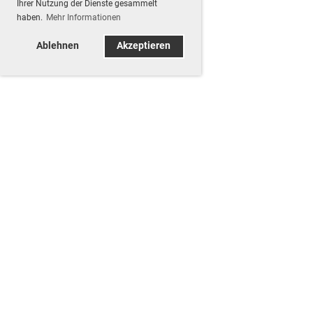
Ihrer Nutzung der Dienste gesammelt
haben.
Mehr Informationen
Ablehnen
Akzeptieren
Samstag 08.08.2026
Obligatorische Übung 300m
09:00 - 12:00
Typ
OP 300m Termine
Ort
Lachmatt