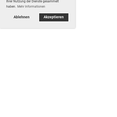
Ihrer Nutzung der Dienste gesammelt
haben.
Mehr Informationen
Ablehnen
Akzeptieren
Samstag 08.08.2026
Obligatorische Übung 300m
09:00 - 12:00
Typ
OP 300m Termine
Ort
Lachmatt