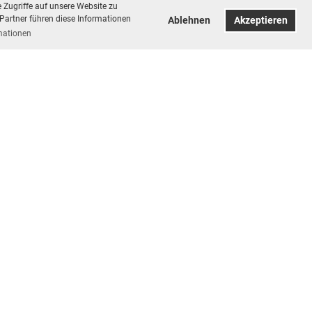
 Zugriffe auf unsere Website zu
Partner führen diese Informationen
Ablehnen
Akzeptieren
mationen
Impressum
|
Datenschutzerklärung