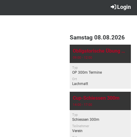
Login
Samstag 08.08.2026
Obligatorische Übung 300m
09:00 - 12:00
Typ
OP 300m Termine
Ort
Lachmatt
Cup-Schiessen 300m
14:00 - 17:00
Typ
Schiessen 300m
Teilnehmer
Verein